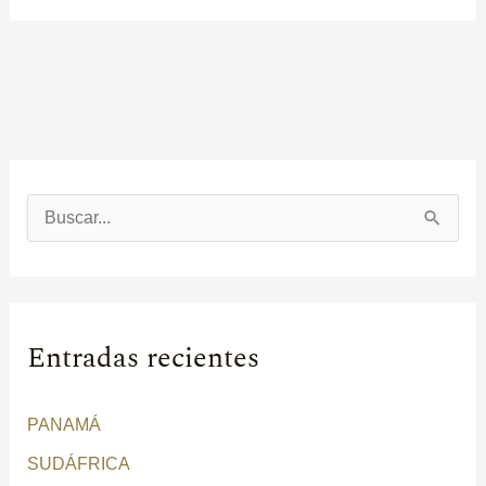
B
u
s
c
Entradas recientes
a
r
PANAMÁ
p
SUDÁFRICA
o