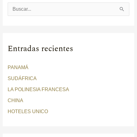
B
u
s
c
Entradas recientes
a
r
PANAMÁ
p
SUDÁFRICA
o
r
LA POLINESIA FRANCESA
:
CHINA
HOTELES UNICO