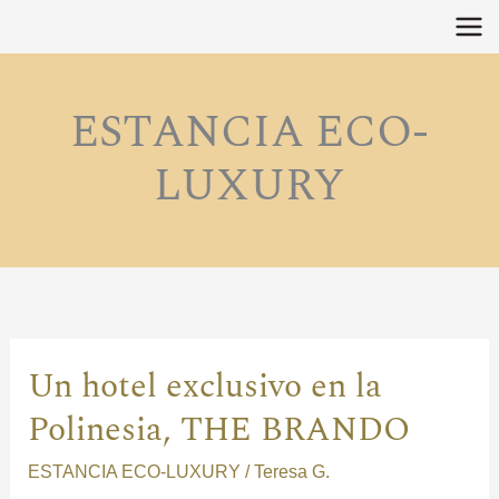
Ir
al
contenido
ESTANCIA ECO-
LUXURY
Un hotel exclusivo en la
Un
hotel
Polinesia, THE BRANDO
exclusivo
ESTANCIA ECO-LUXURY
/
Teresa G.
en