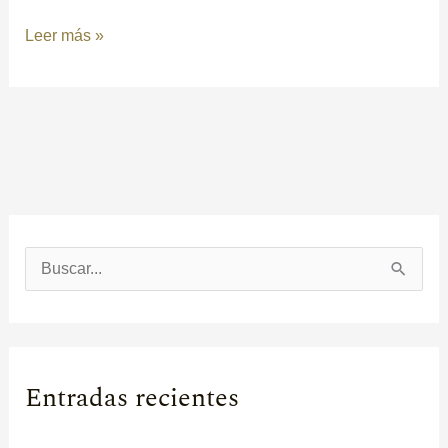
Leer más »
B
u
s
c
Entradas recientes
a
r