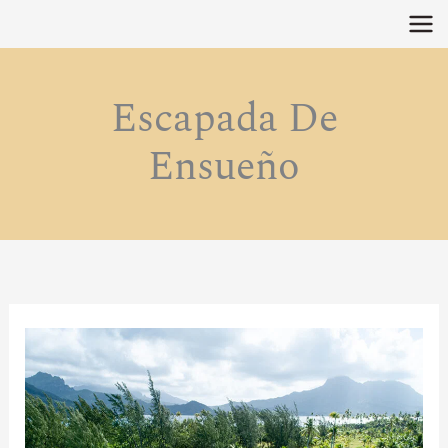
Ir
al
contenido
Escapada De
Ensueño
LA
POLINESIA
FRANCESA