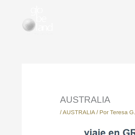
Ir
al
contenido
AUSTRALIA
/
AUSTRALIA
/ Por
Teresa G