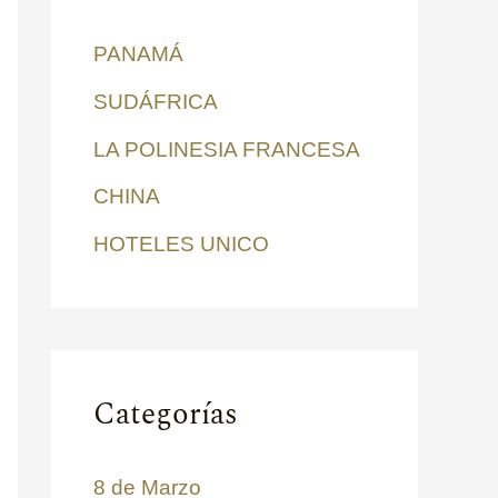
r
PANAMÁ
p
SUDÁFRICA
o
LA POLINESIA FRANCESA
r
:
CHINA
HOTELES UNICO
Categorías
8 de Marzo