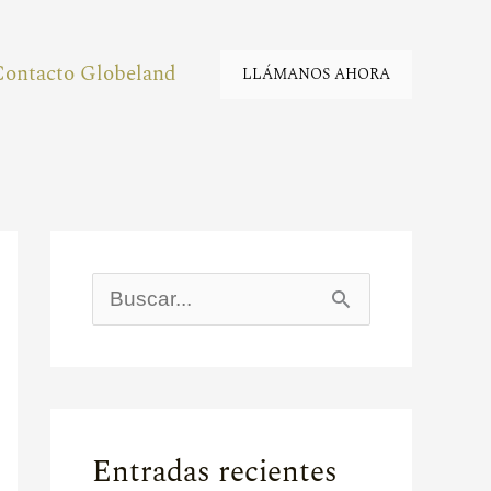
Contacto Globeland
LLÁMANOS AHORA
B
u
s
c
Entradas recientes
a