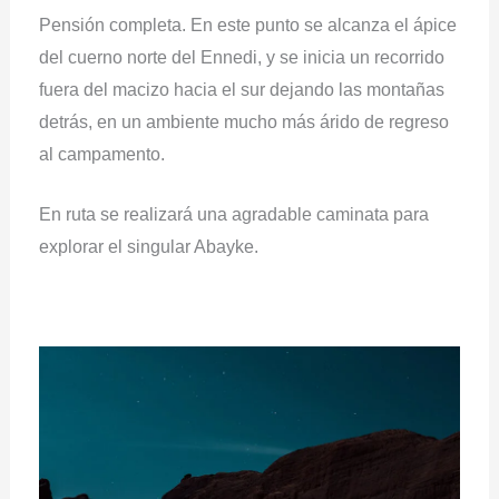
Pensión completa. En este punto se alcanza el ápice
del cuerno norte del Ennedi, y se inicia un recorrido
fuera del macizo hacia el sur dejando las montañas
detrás, en un ambiente mucho más árido de regreso
al campamento.
En ruta se realizará una agradable caminata para
explorar el singular Abayke.