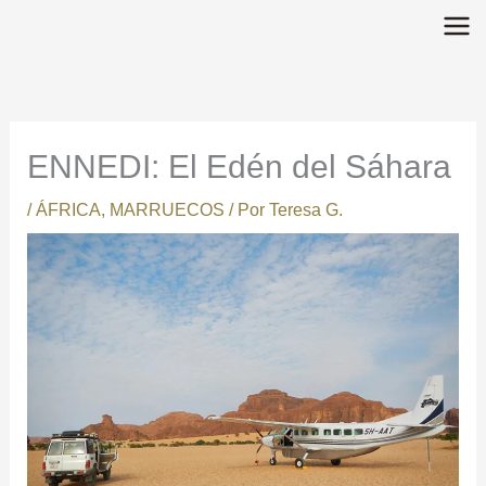
Ir
al
contenido
ENNEDI: El Edén del Sáhara
/
ÁFRICA
,
MARRUECOS
/ Por
Teresa G.