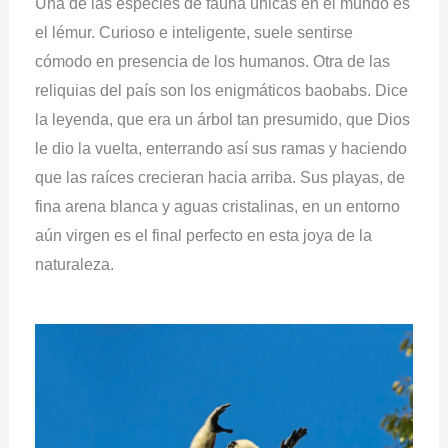
Una de las especies de fauna únicas en el mundo es
el lémur. Curioso e inteligente, suele sentirse
cómodo en presencia de los humanos. Otra de las
reliquias del país son los enigmáticos baobabs. Dice
la leyenda, que era un árbol tan presumido, que Dios
le dio la vuelta, enterrando así sus ramas y haciendo
que las raíces crecieran hacia arriba. Sus playas, de
fina arena blanca y aguas cristalinas, en un entorno
aún virgen es el final perfecto en esta joya de la
naturaleza.