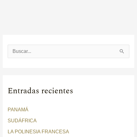
B
u
s
c
Entradas recientes
a
r
PANAMÁ
p
SUDÁFRICA
o
r
LA POLINESIA FRANCESA