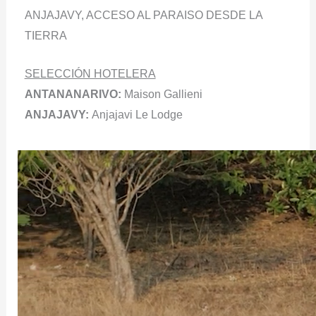
ANJAJAVY, ACCESO AL PARAISO DESDE LA
TIERRA
SELECCIÓN HOTELERA
ANTANANARIVO:
Maison Gallieni
ANJAJAVY:
Anjajavi Le Lodge