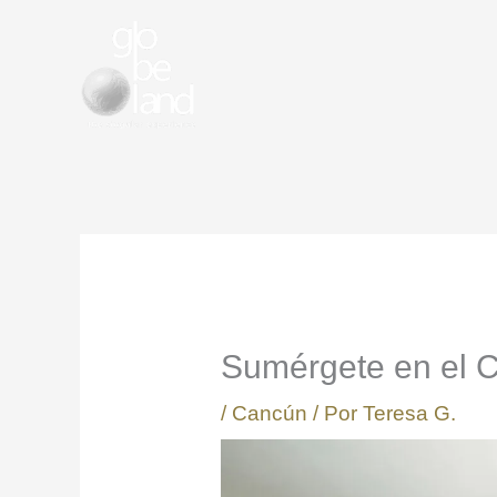
Ir
al
contenido
Sumérgete en el 
/
Cancún
/ Por
Teresa G.