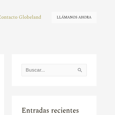
Contacto Globeland
LLÁMANOS AHORA
B
u
s
c
Entradas recientes
a